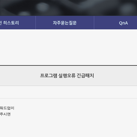
전 히스토리
자주묻는질문
QnA
프로그램 실행오류 긴급패치
키워드업이
해주시면