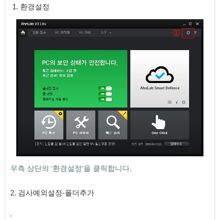
1. 환경설정
우측 상단의 '환경설정'을 클릭합니다.
​​
2
.
검사예외설정-폴더추가
'