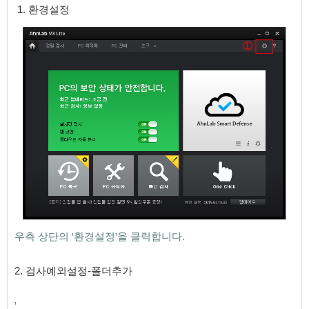
1. 환경설정
우측 상단의 '환경설정'을 클릭합니다.
​​
2
.
검사예외설정-폴더추가
'